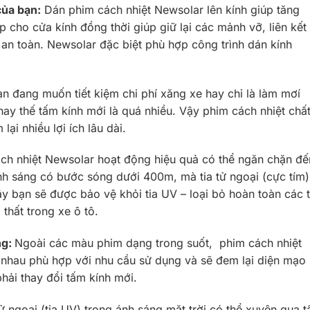
của bạn:
Dán phim cách nhiệt Newsolar lên kính giúp tăng
 cho cửa kính đồng thời giúp giữ lại các mảnh vỡ, liên kết
an toàn. Newsolar đặc biệt phù hợp công trình dán kính
ạn đang muốn tiết kiệm chi phí xăng xe hay chỉ là làm mơí
hay thế tấm kính mới là quá nhiều. Vậy phim cách nhiệt chấ
lại nhiều lợi ích lâu dài.
ch nhiệt Newsolar hoạt động hiệu quả có thể ngăn chặn đế
h sáng có bước sóng dưới 400m, mà tia tử ngoại (cực tím)
y bạn sẽ được bảo vệ khỏi tia UV – loại bỏ hoàn toàn các 
thất trong xe ô tô.
ng:
Ngoài các màu phim dạng trong suốt, phim cách nhiệt
nhau phù hợp với nhu cầu sử dụng và sẽ đem lại diện mạo
ải thay đổi tấm kính mới.
tử ngoại (tia UV) trong ánh sáng mặt trời có thể xuyên qua 