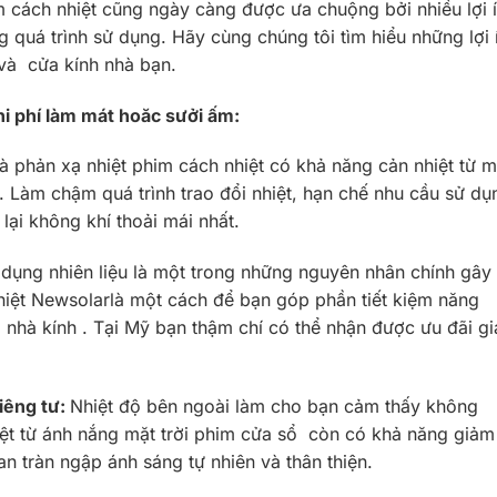
ilm cách nhiệt cũng ngày càng được ưa chuộng bởi nhiều lợi 
 quá trình sử dụng. Hãy cùng chúng tôi tìm hiểu những lợi 
 và cửa kính nhà bạn.
hi phí làm mát hoăc sưởi ấm:
 phản xạ nhiệt phim cách nhiệt có khả năng cản nhiệt từ m
ơi. Làm chậm quá trình trao đổi nhiệt, hạn chế nhu cầu sử dụ
ại không khí thoải mái nhất.
ử dụng nhiên liệu là một trong những nguyên nhân chính gây 
hiệt Newsolarlà một cách để bạn góp phần tiết kiệm năng
g nhà kính . Tại Mỹ bạn thậm chí có thể nhận được ưu đãi g
iêng tư:
Nhiệt độ bên ngoài làm cho bạn cảm thấy không
iệt từ ánh nắng mặt trời phim cửa sổ còn có khả năng giảm
an tràn ngập ánh sáng tự nhiên và thân thiện.