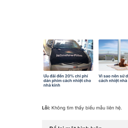
Ưu đãi đến 20% chi phí
Vì sao nên sử 
dán phim cách nhiệt cho
cách nhiệt nhà
nhà kính
Lỗi:
Không tìm thấy biểu mẫu liên hệ.