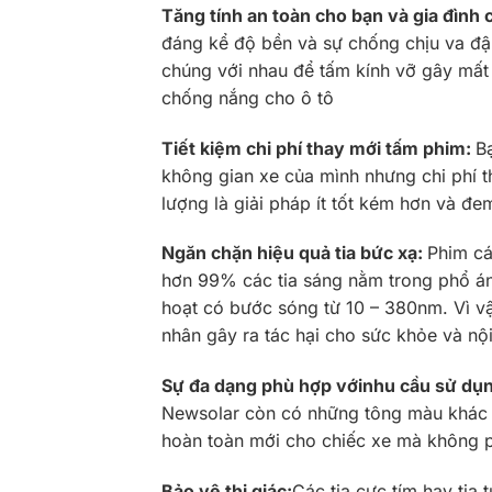
Tăng tính an toàn cho bạn và gia đình 
đáng kể độ bền và sự chống chịu va đập
chúng với nhau để tấm kính vỡ gây mất 
chống nắng cho ô tô
Tiết kiệm chi phí thay mới tấm phim:
B
không gian xe của mình nhưng chi phí t
lượng là giải pháp ít tốt kém hơn và đem 
Ngăn chặn hiệu quả tia bức xạ:
Phim cá
hơn 99% các tia sáng nằm trong phổ án
hoạt có bước sóng từ 10 – 380nm. Vì vậ
nhân gây ra tác hại cho sức khỏe và nội 
Sự đa dạng phù hợp với
nhu cầu sử dụ
Newsolar còn có những tông màu khác 
hoàn toàn mới cho chiếc xe mà không ph
Bảo vệ thị giác:
Các tia cực tím hay tia 