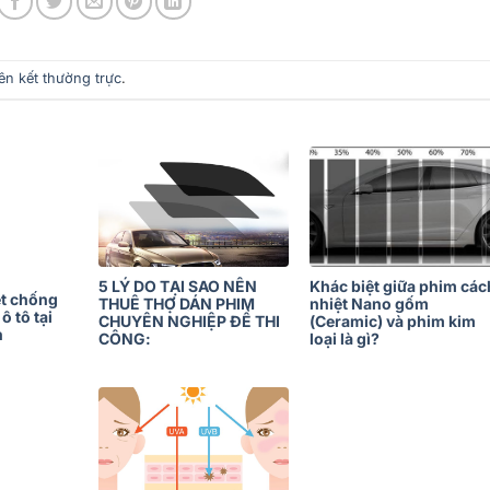
iên kết thường trực
.
5 LÝ DO TẠI SAO NÊN
Khác biệt giữa phim các
ệt chống
THUÊ THỢ DÁN PHIM
nhiệt Nano gốm
ô tô tại
CHUYÊN NGHIỆP ĐỂ THI
(Ceramic) và phim kim
h
CÔNG:
loại là gì?