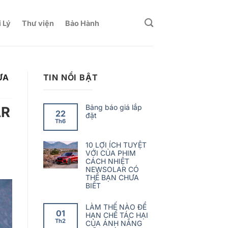
 Lý
Thư viện
Bảo Hành
ƯA
TIN NỔI BẬT
Bảng báo giá lắp
AR
22
đặt
Th6
10 LỢI ÍCH TUYỆT
VỚI CỦA PHIM
CÁCH NHIỆT
NEWSOLAR CÓ
THỂ BẠN CHƯA
BIẾT
LÀM THẾ NÀO ĐỂ
01
HẠN CHẾ TÁC HẠI
Th2
CỦA ÁNH NẮNG