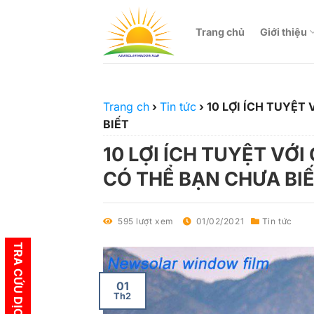
Bỏ
qua
Trang chủ
Giới thiệu
nội
dung
Trang ch
›
Tin tức
›
10 LỢI ÍCH TUYỆT
BIẾT
10 LỢI ÍCH TUYỆT VỚ
CÓ THỂ BẠN CHƯA BI
595 lượt xem
01/02/2021
Tin tức
TRA CỨU DỊCH VỤ
01
Th2