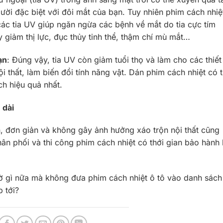
ười đặc biệt với đôi mắt của bạn. Tuy nhiên phim cách nhiệ
ác tia UV giúp ngăn ngừa các bệnh về mắt do tia cực tím
 giảm thị lực, đục thủy tinh thể, thậm chí mù mắt…
ạn
: Đúng vậy, tia UV còn giảm tuổi thọ và làm cho các thiết 
i thất, làm biến đổi tính năng vật. Dán phim cách nhiệt có 
ch hiệu quả nhất.
 dài
h, đơn giản và không gây ảnh hưởng xáo trộn nội thất cũng
phân phối và thi công phim cách nhiệt có thới gian bảo hành 
chờ gì nữa mà không đưa phim cách nhiệt ô tô vào danh sách
p tới?