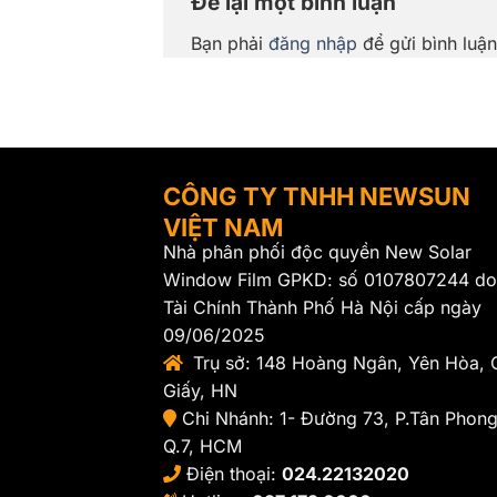
Để lại một bình luận
Bạn phải
đăng nhập
để gửi bình luận
CÔNG TY TNHH NEWSUN
VIỆT NAM
Nhà phân phối độc quyền New Solar
Window Film GPKD: số 0107807244 do
Tài Chính Thành Phố Hà Nội cấp ngày
09/06/2025
Trụ sở: 148 Hoàng Ngân, Yên Hòa, 
Giấy, HN
Chi Nhánh: 1- Đường 73, P.Tân Phong
Q.7, HCM
Điện thoại:
024.22132020